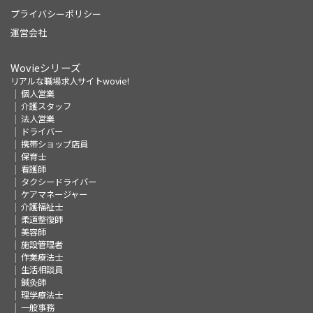
プライバシーポリシー
運営会社
Wovieシリーズ
リアルな職場求人サイトwovie!
個人営業
介護スタッフ
法人営業
ドライバー
携帯ショップ店員
保育士
看護師
タクシードライバー
ケアマネージャー
介護福祉士
柔道整復師
美容師
施設管理者
作業療法士
生活相談員
鍼灸師
理学療法士
一般事務