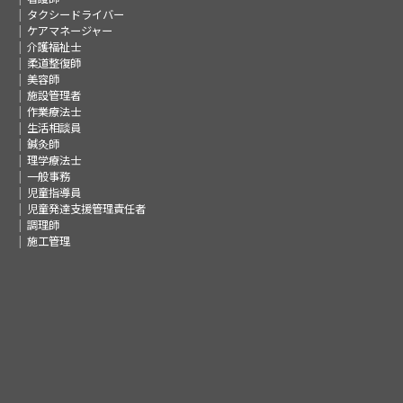
タクシードライバー
ケアマネージャー
介護福祉士
柔道整復師
美容師
施設管理者
作業療法士
生活相談員
鍼灸師
理学療法士
一般事務
児童指導員
児童発達支援管理責任者
調理師
施工管理