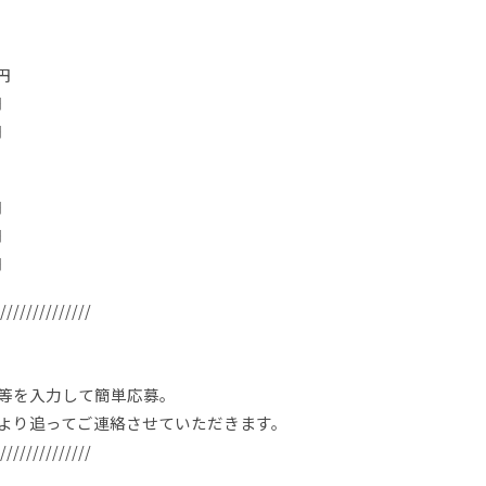
円
円
円
円
円
円
//////////////
等を入力して簡単応募。
より追ってご連絡させていただきます。
//////////////