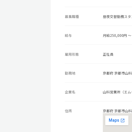
募集職種
昼夜交替勤務スタ
給与
月給250,000円 ～
雇用形態
正社員
勤務地
京都府 京都市山科
企業名
山科営業所（エム
住所
京都府 京都市山科