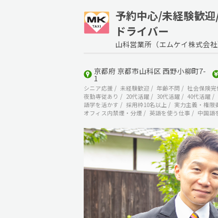
予約中心/未経験歓迎
ドライバー
山科営業所（エムケイ株式会社
京都府 京都市山科区 西野小柳町7-
1
シニア応援
未経験歓迎
年齢不問
社会保険完
夜勤専従あり
20代活躍
30代活躍
40代活躍
語学を活かす
採用枠10名以上
実力主義・権限
オフィス内禁煙・分煙
英語を使う仕事
中国語