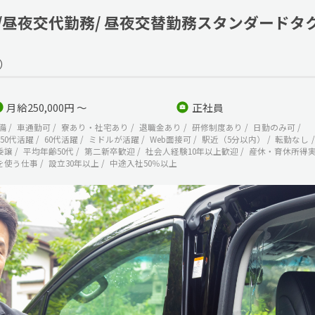
/昼夜交代勤務/ 昼夜交替勤務スタンダードタ
）
月給250,000円 ～
正社員
備
車通勤可
寮あり・社宅あり
退職金あり
研修制度あり
日勤のみ可
50代活躍
60代活躍
ミドルが活躍
Web面接可
駅近（5分以内）
転勤なし
委譲
平均年齢50代
第二新卒歓迎
社会人経験10年以上歓迎
産休・育休所得
を使う仕事
設立30年以上
中途入社50％以上