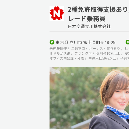
2種免許取得支援あり/
レード乗務員
日本交通立川株式会社
東京都 立川市 富士見町6-48-25
未経験歓迎
年齢不問
ボーナス・賞与あり
社
ミドルが活躍
ブランク可
採用枠10名以上
安
オフィス内禁煙・分煙
中途入社50％以上
子育