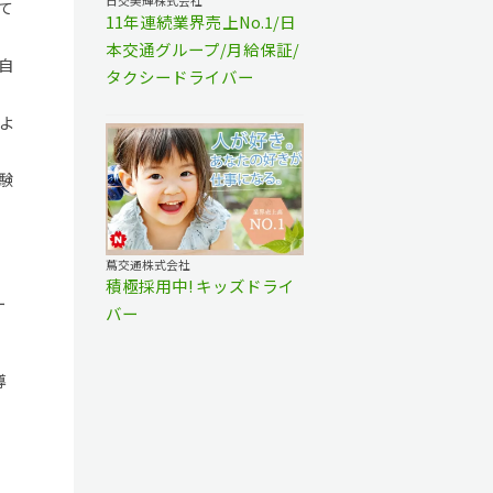
日交美輝株式会社
て
11年連続業界売上No.1/日
本交通グループ/月給保証/
自
タクシードライバー
よ
験
蔦交通株式会社
積極採用中! キッズドライ
ー
バー
導