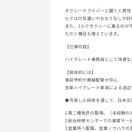
タクシードライバーと聞くと男性
らではの気遣いやおもてなしが好
また、1人でタクシーに乗るのが
ただく機会も増えています。
【仕事内容】
ハイグレード乗務員として快適な
【具体的には】
事前予約や無線配車が中心
全車ハイグレード車両による送迎
◆充実した研修を通して、日本交
1.第二種免許の取得。（未経験の
2.総合研修センターでの接客サー
3.営業所へ配属。営業ノウハウ