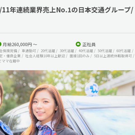
11年連続業界売上No.1の日本交通グループ/
月給260,000円 ～
正社員
会保険完備
車通勤可
20代活躍
30代活躍
40代活躍
50代活躍
60代活躍
定・優良企業
社会人経験10年以上歓迎
面接1回のみ
5日以上連続休暇取得可
てママ在籍中