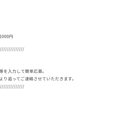
000円
//////////////
等を入力して簡単応募。
より追ってご連絡させていただきます。
//////////////