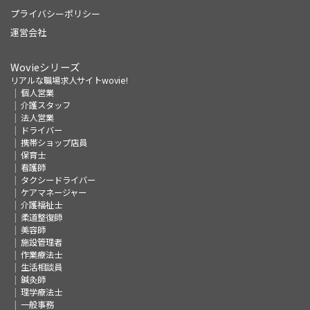
プライバシーポリシー
運営会社
Wovieシリーズ
リアルな職場求人サイトwovie!
個人営業
介護スタッフ
法人営業
ドライバー
携帯ショップ店員
保育士
看護師
タクシードライバー
ケアマネージャー
介護福祉士
柔道整復師
美容師
施設管理者
作業療法士
生活相談員
鍼灸師
理学療法士
一般事務