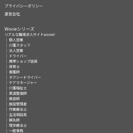
プライバシーポリシー
運営会社
Wovieシリーズ
リアルな職場求人サイトwovie!
個人営業
介護スタッフ
法人営業
ドライバー
携帯ショップ店員
保育士
看護師
タクシードライバー
ケアマネージャー
介護福祉士
柔道整復師
美容師
施設管理者
作業療法士
生活相談員
鍼灸師
理学療法士
一般事務