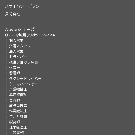
プライバシーポリシー
運営会社
Wovieシリーズ
リアルな職場求人サイトwovie!
個人営業
介護スタッフ
法人営業
ドライバー
携帯ショップ店員
保育士
看護師
タクシードライバー
ケアマネージャー
介護福祉士
柔道整復師
美容師
施設管理者
作業療法士
生活相談員
鍼灸師
理学療法士
一般事務