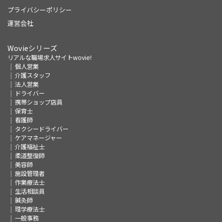
プライバシーポリシー
運営会社
Wovieシリーズ
リアルな職場求人サイトwovie!
個人営業
介護スタッフ
法人営業
ドライバー
携帯ショップ店員
保育士
看護師
タクシードライバー
ケアマネージャー
介護福祉士
柔道整復師
美容師
施設管理者
作業療法士
生活相談員
鍼灸師
理学療法士
一般事務