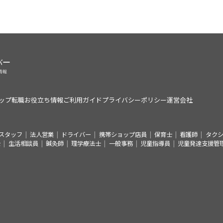
ップ
転職お役立ち情報
ご利用ガイド
プライバシーポリシー
運営会社
スタッフ
法人営業
ドライバー
携帯ショップ店員
保育士
看護師
タク
士
生活相談員
鍼灸師
理学療法士
一般事務
児童指導員
児童発達支援管