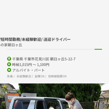
/短時間勤務/未経験歓迎/ 送迎ドライバー
んの家朝日ヶ丘
千葉県 千葉市花見川区 朝日ヶ丘5-22-7
時給1,015円 ～ 1,100円
アルバイト・パート
急募
未経験歓迎
副業OK
短時間勤務OK