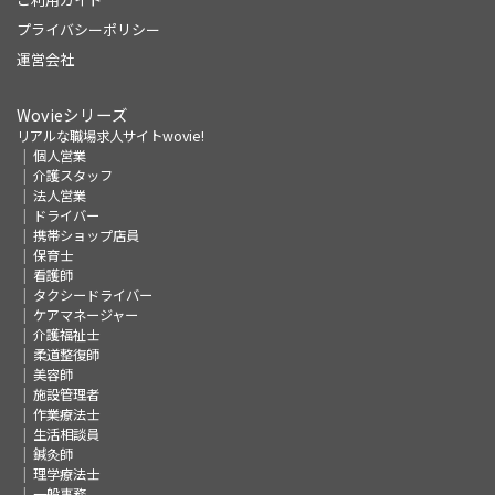
プライバシーポリシー
運営会社
Wovieシリーズ
リアルな職場求人サイトwovie!
個人営業
介護スタッフ
法人営業
ドライバー
携帯ショップ店員
保育士
看護師
タクシードライバー
ケアマネージャー
介護福祉士
柔道整復師
美容師
施設管理者
作業療法士
生活相談員
鍼灸師
理学療法士
一般事務