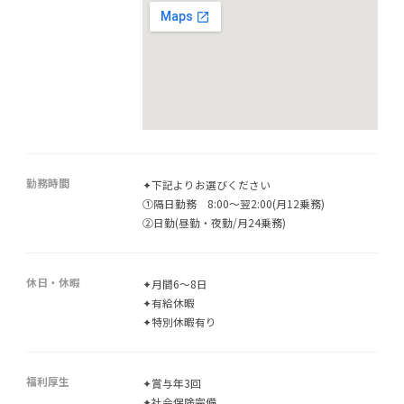
勤務時間
✦下記よりお選びください
①隔日勤務 8:00～翌2:00(月12乗務)
②日勤(昼勤・夜勤/月24乗務)
休日・休暇
✦月間6～8日
✦有給休暇
✦特別休暇有り
福利厚生
✦賞与年3回
✦社会保険完備