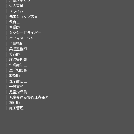
介護スタッフ
法人営業
ドライバー
携帯ショップ店員
保育士
看護師
タクシードライバー
ケアマネージャー
介護福祉士
柔道整復師
美容師
施設管理者
作業療法士
生活相談員
鍼灸師
理学療法士
一般事務
児童指導員
児童発達支援管理責任者
調理師
施工管理