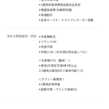
✦2種免許取得費用全額会社負担
✦個室独身寮(冷暖房完備)
✦車通勤可
✦全車カーナビ・ドライブレコーダー搭載
求める職務経験・資格
✦未経験歓迎
✦ブランクOK
✦学歴不問
✦外国人OK（日本語日常会話レベル）
＜未経験の方（養成）＞
✦普免(AT限定可)取得3年以上
※2種免は最短9日で取得可能です。
＜タクシー乗務員＞
✦2種免許保持者
✦経験不問・ブランク復帰OK