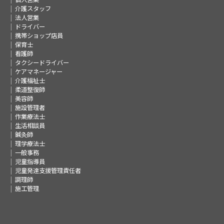
介護スタッフ
法人営業
ドライバー
携帯ショップ店員
保育士
看護師
タクシードライバー
ケアマネージャー
介護福祉士
柔道整復師
美容師
施設管理者
作業療法士
生活相談員
鍼灸師
理学療法士
一般事務
児童指導員
児童発達支援管理責任者
調理師
施工管理