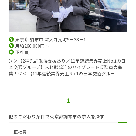
東京都 調布市 深大寺元町5－38－1
月給260,000円 ～
正社員
＞＞【2種免許取得支援あり／11年連続業界売上No.1の日
本交通グループ】未経験歓迎のハイグレード乗務員大募
集！＜＜ 【11年連続業界売上No.1の日本交通グルー...
1
他のこだわり条件で東京都調布市の求人を探す
正社員