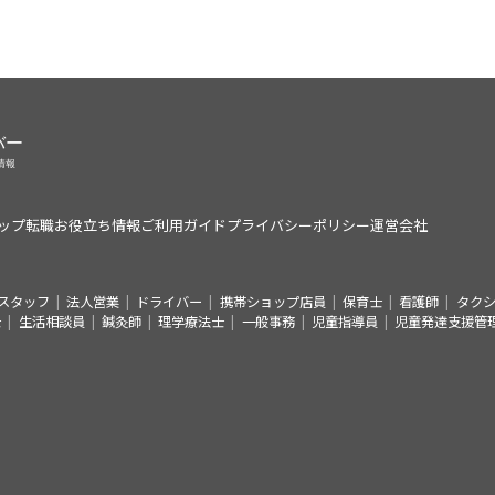
ップ
転職お役立ち情報
ご利用ガイド
プライバシーポリシー
運営会社
スタッフ
法人営業
ドライバー
携帯ショップ店員
保育士
看護師
タク
士
生活相談員
鍼灸師
理学療法士
一般事務
児童指導員
児童発達支援管