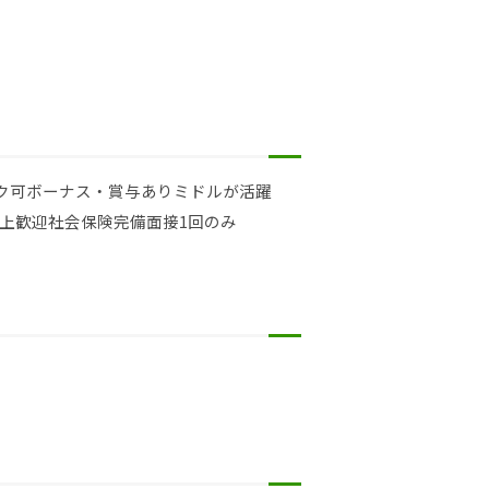
ク可
ボーナス・賞与あり
ミドルが活躍
以上歓迎
社会保険完備
面接1回のみ