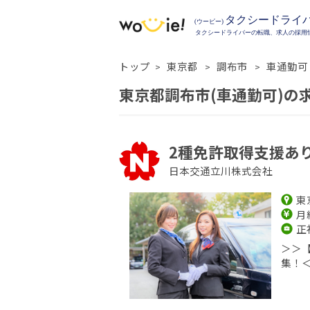
トップ
東京都
調布市
車通勤可
東京都調布市(車通勤可)の
2種免許取得支援あり
日本交通立川株式会社
東
月給
正
＞＞
集！＜