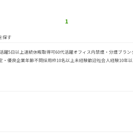
1
を探す
代活躍
5日以上連続休暇取得可
60代活躍
オフィス内禁煙・分煙
ブラン
定・優良企業
年齢不問
採用枠10名以上
未経験歓迎
社会人経験10年