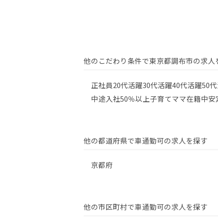
他のこだわり条件で東京都調布市の求人
正社員
20代活躍
30代活躍
40代活躍
50
中途入社50％以上
子育てママ在籍中
安
他の都道府県で車通勤可の求人を探す
京都府
他の市区町村で車通勤可の求人を探す