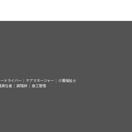
シードライバー
ケアマネージャー
介護福祉士
理責任者
調理師
施工管理