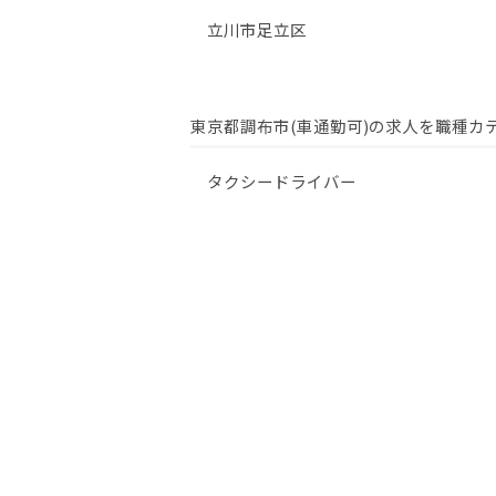
立川市
足立区
東京都調布市(車通勤可)の求人を職種カ
タクシードライバー