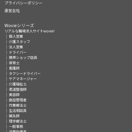
プライバシーポリシー
運営会社
Wovieシリーズ
リアルな職場求人サイトwovie!
個人営業
介護スタッフ
法人営業
ドライバー
携帯ショップ店員
保育士
看護師
タクシードライバー
ケアマネージャー
介護福祉士
柔道整復師
美容師
施設管理者
作業療法士
生活相談員
鍼灸師
理学療法士
一般事務
児童指導員