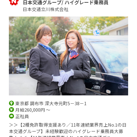
日本交通グループ/ ハイグレード乗務員
日本交通立川株式会社
東京都 調布市 深大寺元町5－38－1
月給260,000円 ～
正社員
＞＞【2種免許取得支援あり／11年連続業界売上No.1の日
本交通グループ】未経験歓迎のハイグレード乗務員大募