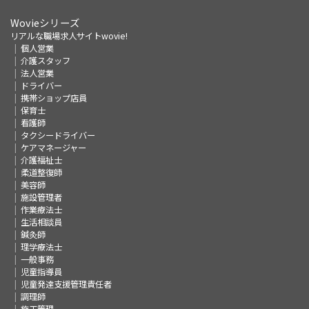
Wovieシリーズ
リアルな職場求人サイトwovie!
個人営業
介護スタッフ
法人営業
ドライバー
携帯ショップ店員
保育士
看護師
タクシードライバー
ケアマネージャー
介護福祉士
柔道整復師
美容師
施設管理者
作業療法士
生活相談員
鍼灸師
理学療法士
一般事務
児童指導員
児童発達支援管理責任者
調理師